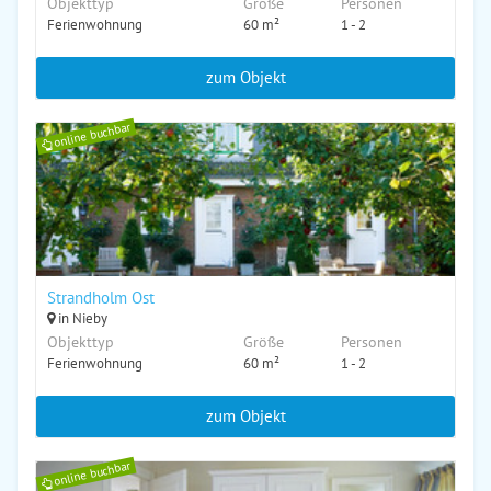
Objekttyp
Größe
Personen
Ferienwohnung
60 m²
1 - 2
zum Objekt
online buchbar
Strandholm Ost
in Nieby
Objekttyp
Größe
Personen
Ferienwohnung
60 m²
1 - 2
zum Objekt
online buchbar