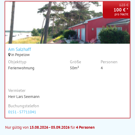
125 €
100 € *
pro Nacht
Am Salzhaff
in Pepelow
Objekttyp
Größe
Personen
Ferienwohnung
50m²
4
Vermieter
Herr Lars Seemann
Buchungstelefon
0151 - 57711041
Nur gültig von
15.08.2026 - 05.09.2026
für
4 Personen