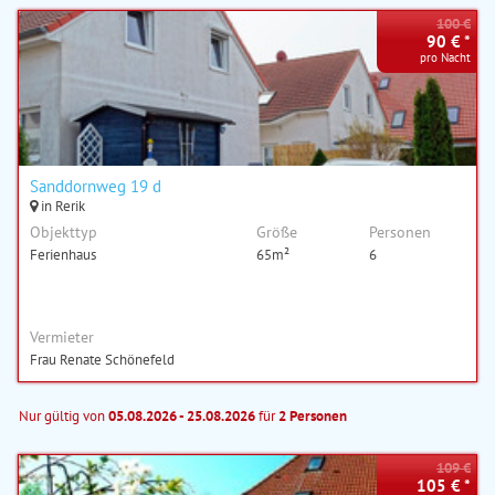
100 €
90 € *
pro Nacht
Sanddornweg 19 d
in Rerik
Objekttyp
Größe
Personen
Ferienhaus
65m²
6
Vermieter
Frau Renate Schönefeld
Nur gültig von
05.08.2026 - 25.08.2026
für
2 Personen
109 €
105 € *