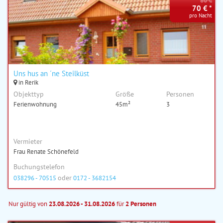
80 €
70 € *
pro Nacht
Uns hus an ´ne Steilküst
in Rerik
Objekttyp
Größe
Personen
Ferienwohnung
45m²
3
Vermieter
Frau Renate Schönefeld
Buchungstelefon
oder
038296 - 70515
0172 - 3682154
Nur gültig von
23.08.2026 - 31.08.2026
für
2 Personen