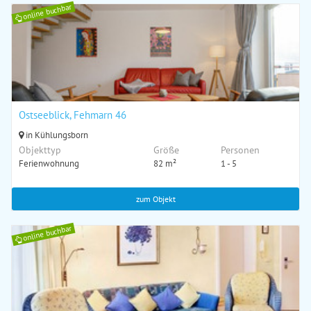
online buchbar
Ostseeblick, Fehmarn 46
in Kühlungsborn
Objekttyp
Größe
Personen
Ferienwohnung
82 m²
1 - 5
zum Objekt
online buchbar