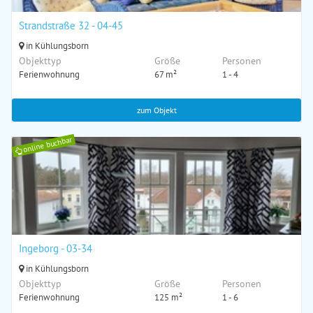
Strandstraße 32 - 04-45
in Kühlungsborn
Objekttyp
Größe
Personen
Ferienwohnung
67 m²
1 - 4
zum Objekt
online buchbar
Ingeborg - 03-34
in Kühlungsborn
Objekttyp
Größe
Personen
Ferienwohnung
125 m²
1 - 6