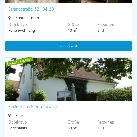
Strandstraße 32 - 04-28
in Kühlungsborn
Objekttyp
Größe
Personen
Ferienwohnung
40 m²
1 - 3
zum Objekt
online buchbar
Ferienhaus Meeresstrand
in Rerik
Objekttyp
Größe
Personen
Ferienhaus
68 m²
1 - 4