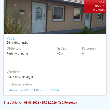
90 €
85 € *
pro Nacht
Vogel
in Kühlungsborn
Objekttyp
Größe
Personen
Ferienwohnung
40m²
4
Vermieter
Frau Christine Vogel
Buchungstelefon
oder
038293 - 12469
0151 - 11573106
Nur gültig von
08.08.2026 - 15.08.2026
für
2 Personen