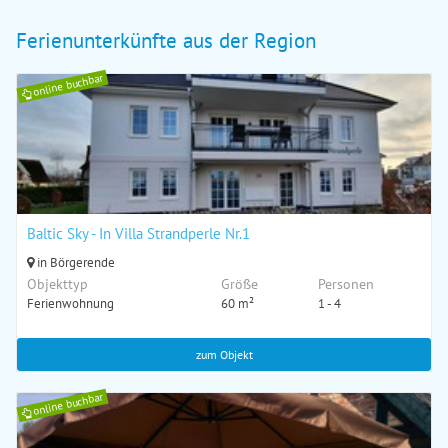
Ferienunterkünfte aus der Region
online buchbar
Baltic Sky - In Villa Strandperle Nr.1
in Börgerende
Objekttyp
Größe
Personen
Ferienwohnung
60 m²
1 - 4
zum Objekt
online buchbar