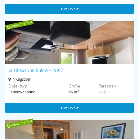
zum Objekt
online buchbar
Gutshaus von Bülow - 19-02
in Kägsdorf
Objekttyp
Größe
Personen
Ferienwohnung
45 m²
1 - 2
zum Objekt
online buchbar