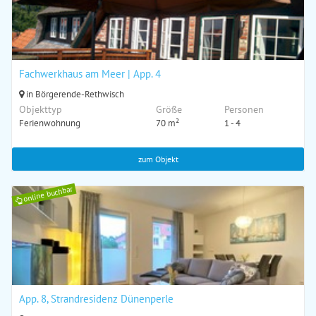
Fachwerkhaus am Meer | App. 4
in Börgerende-Rethwisch
Objekttyp
Größe
Personen
Ferienwohnung
70 m²
1 - 4
zum Objekt
online buchbar
App. 8, Strandresidenz Dünenperle