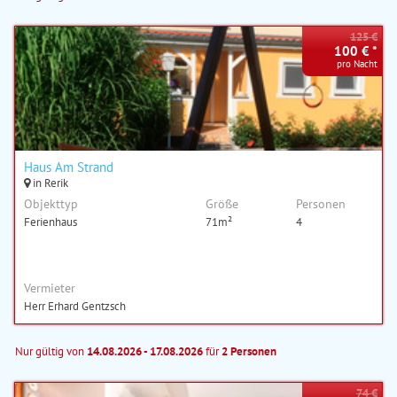
125 €
100 € *
pro Nacht
Haus Am Strand
in Rerik
Objekttyp
Größe
Personen
Ferienhaus
71m²
4
Vermieter
Herr Erhard Gentzsch
Nur gültig von
14.08.2026 - 17.08.2026
für
2 Personen
74 €