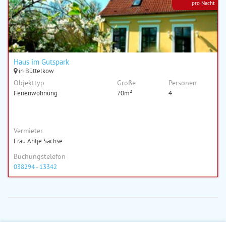
pro Nacht
Haus im Gutspark
in Büttelkow
Objekttyp
Größe
Personen
Ferienwohnung
70m²
4
Vermieter
Frau Antje Sachse
Buchungstelefon
038294 - 13342