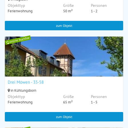
Objekttyp
Größe
Personen
Ferienwohnung
50 m²
1 - 2
zum Objekt
online buchbar
Drei Möwen - 35-58
in Kühlungsborn
Objekttyp
Größe
Personen
Ferienwohnung
65 m²
1 - 5
zum Objekt