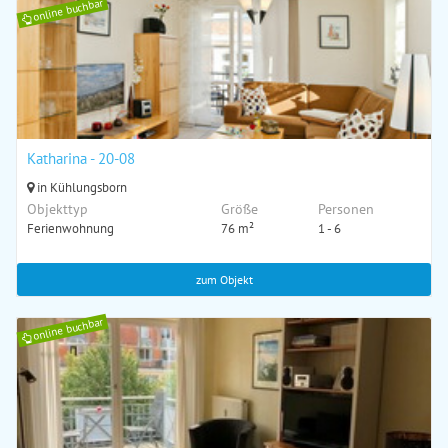
online buchbar
Katharina - 20-08
in Kühlungsborn
Objekttyp
Größe
Personen
Ferienwohnung
76 m²
1 - 6
zum Objekt
online buchbar