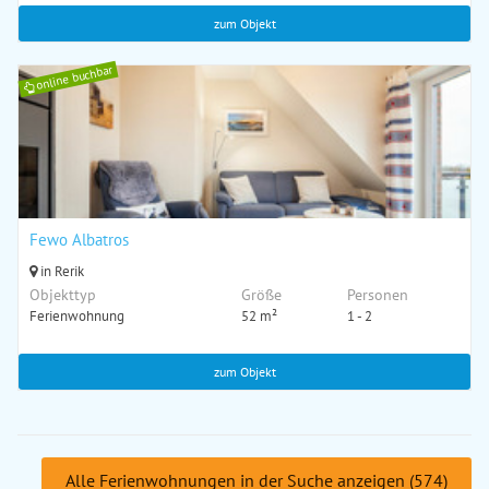
zum Objekt
online buchbar
Fewo Albatros
in Rerik
Objekttyp
Größe
Personen
Ferienwohnung
52 m²
1 - 2
zum Objekt
Alle Ferienwohnungen in der Suche anzeigen (574)