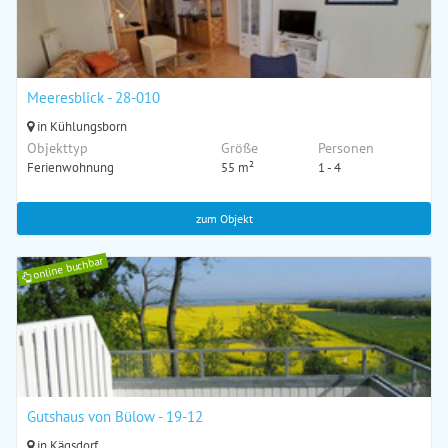
Meeresblick - 28-010
in Kühlungsborn
Objekttyp
Größe
Personen
Ferienwohnung
55 m²
1 - 4
zum Objekt
online buchbar
Gutshaus von Bülow - 19-12
in Kägsdorf