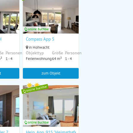
online buchbar
H
Compass App 5
in Hohwacht
ße
Personen
Objekttyp
Größe
Personen
m²
1 - 4
Ferienwohnung
64 m²
1 - 4
t
zum Objekt
online buchbar
online buchbar
er 7
Hein, App. 915 "Heimathafen"