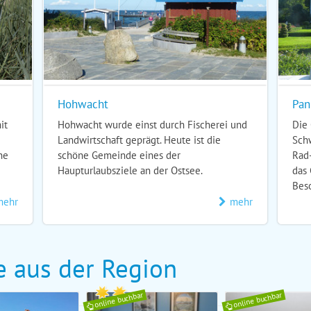
Hohwacht
Pan
it
Hohwacht wurde einst durch Fischerei und
Die 
Landwirtschaft geprägt. Heute ist die
Schw
he
schöne Gemeinde eines der
Rad
Haupturlaubsziele an der Ostsee.
das
Bes
mehr
mehr
e aus der Region
online buchbar
online buchbar