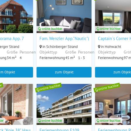
online buchbar
online buchbar
norama App. 7
Fam. Wenzler App."Nautic"(Nr. 10)
Captain`s Corner 
erger Strand
in Schönberger Strand
in Hohwacht
Größe
Personen
Objekttyp
Größe
Personen
Objekttyp
Grö
nung
34 m²
4
Ferienwohnung
45 m²
1 - 3
Ferienwohnung
97 
um Objekt
zum Objekt
zum Objek
ar
online buchbar
online buchbar
bar
online buchbar
online buchbar
 19
ck "Koje 38" Haus 3, WE 38
Ferienwohnung F109
Ferienwohnung Pi