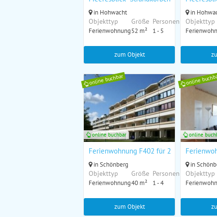
in Hohwacht
in Hohwa
Objekttyp
Größe
Personen
Objekttyp
Ferienwohnung
52 m²
1 - 5
Ferienwoh
zum Objekt
z
online buchbar
online buchb
online buchbar
online buch
Ferienwohnung F402 für 2-4 Personen an
Ferienwoh
in Schönberg
in Schönb
Objekttyp
Größe
Personen
Objekttyp
Ferienwohnung
40 m²
1 - 4
Ferienwoh
zum Objekt
z