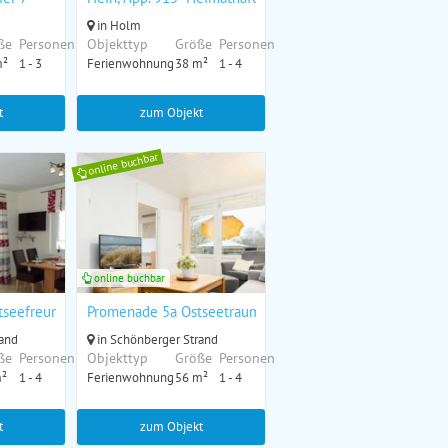
in Holm
ße
Personen
Objekttyp
Größe
Personen
m²
1 - 3
Ferienwohnung
38 m²
1 - 4
t
zum Objekt
online buchbar
online buchbar
301)
tseefreunde" (App. Nr.2)
Promenade 5a Ostseetraum Schönberg
rand
in Schönberger Strand
ße
Personen
Objekttyp
Größe
Personen
m²
1 - 4
Ferienwohnung
56 m²
1 - 4
t
zum Objekt