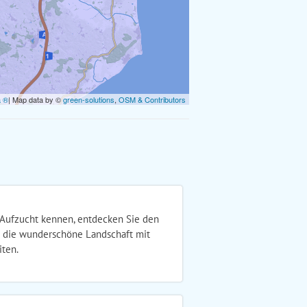
a ®
| Map data by ©
green-solutions
,
OSM & Contributors
 Aufzucht kennen, entdecken Sie den
d die wunderschöne Landschaft mit
ten.