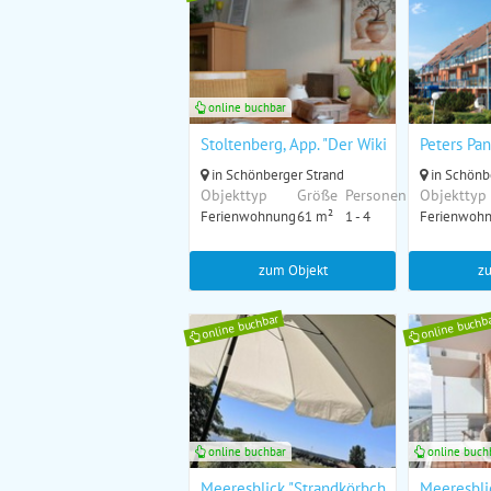
online buchbar
Stoltenberg, App. "Der Wikinger"
Peters Pa
in Schönberger Strand
in Schönb
Objekttyp
Größe
Personen
Objekttyp
Ferienwohnung
61 m²
1 - 4
Ferienwoh
zum Objekt
z
online buchbar
online buchb
online buchbar
online buch
Meeresblick "Strandkörbchen" Haus 2, WE
Meeresbli