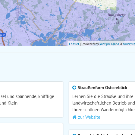
Leaflet
| Powered by
we2p® Maps
&
tourinfr
Straußenfarm Ostseeblick
sel und spannende, knifflige
Lernen Sie die Strauße und ihre
und Klein
landwirtschaftlichen Betrieb un
Ihren schönen Wandermöglichkei
zur Website