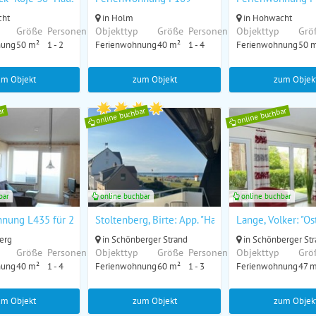
cht
in Holm
in Hohwacht
Größe
Personen
Objekttyp
Größe
Personen
Objekttyp
Grö
nung
50 m²
1 - 2
Ferienwohnung
40 m²
1 - 4
Ferienwohnung
50 
um Objekt
zum Objekt
zum Objek
ar
online buchbar
online buchbar
bar
online buchbar
online buchbar
 der Ostsee
nung L435 für 2-4 Personen an der Ostsee
Stoltenberg, Birte: App. "Happy Ocean View" (Nr. 
Lange, Volker: "Os
erg
in Schönberger Strand
in Schönberger St
Größe
Personen
Objekttyp
Größe
Personen
Objekttyp
Grö
nung
40 m²
1 - 4
Ferienwohnung
60 m²
1 - 3
Ferienwohnung
47 
um Objekt
zum Objekt
zum Objek