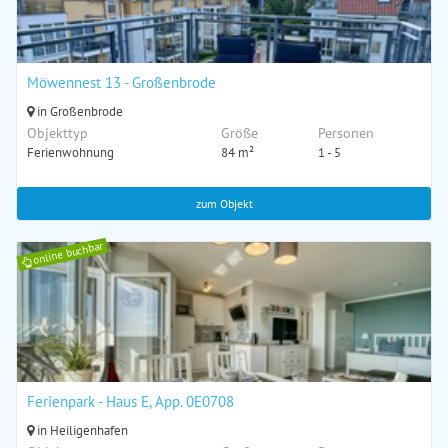
Möwennest 13 - Großenbrode
in Großenbrode
Objekttyp
Größe
Personen
Ferienwohnung
84 m²
1 - 5
zum Objekt
online buchbar
Ferienpark - Haus E, App. 0E0708
in Heiligenhafen