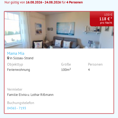
Nur gültig von
16.08.2026 - 24.08.2026
für
4 Personen
130 €
118 € *
pro Nacht
Mama Mia
in Süssau-Strand
Objekttyp
Größe
Personen
Ferienwohnung
100m²
4
Vermieter
Familie Elvira u. Lothar Rißmann
Buchungstelefon
04365 - 7193