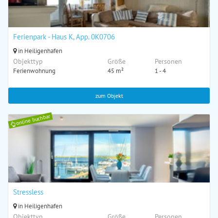
Ferienpark - Haus K, App. 0K0706
in Heiligenhafen
Objekttyp
Größe
Personen
Ferienwohnung
45 m²
1 - 4
zum Objekt
online buchbar
Stressless
in Heiligenhafen
Objekttyp
Größe
Personen