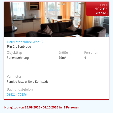
119 €
102 € *
pro Nacht
Haus Meerblick Whg. 3
in Großenbrode
Objekttyp
Größe
Personen
Ferienwohnung
56m²
4
Vermieter
Familie Jutta u. Uwe Kohlstädt
Buchungstelefon
06621 - 70256
Nur gültig von
13.09.2026 - 04.10.2026
für
2 Personen