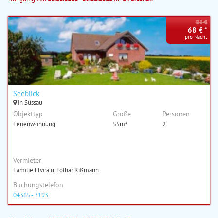
88 €
68 € *
pro Nacht
Seeblick
in Süssau
Objekttyp
Größe
Personen
Ferienwohnung
55m²
2
Vermieter
Familie Elvira u. Lothar Rißmann
Buchungstelefon
04365 - 7193