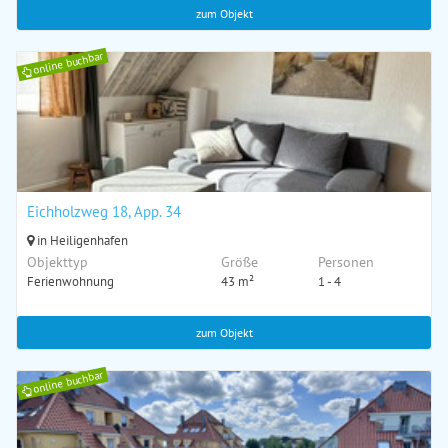
zum Objekt
online buchbar
Eichholzweg 18, App. 34
in Heiligenhafen
Objekttyp
Größe
Personen
Ferienwohnung
43 m²
1 - 4
zum Objekt
online buchbar