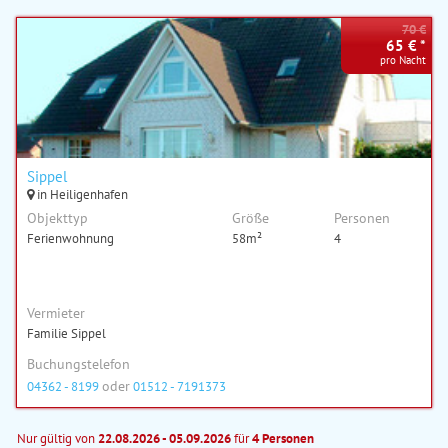
70 €
65 € *
pro Nacht
Sippel
in Heiligenhafen
Objekttyp
Größe
Personen
Ferienwohnung
58m²
4
Vermieter
Familie Sippel
Buchungstelefon
oder
04362 - 8199
01512 - 7191373
Nur gültig von
22.08.2026 - 05.09.2026
für
4 Personen