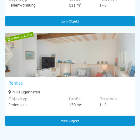
Ferienwohnung
111 m²
1 - 6
zum Objekt
online buchbar
Remise
in Heiligenhafen
Objekttyp
Größe
Personen
Ferienhaus
130 m²
1 - 8
zum Objekt