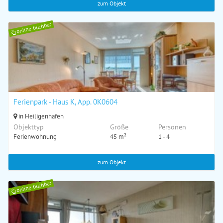
zum Objekt
online buchbar
Ferienpark - Haus K, App. 0K0604
in Heiligenhafen
Objekttyp
Größe
Personen
Ferienwohnung
45 m²
1 - 4
zum Objekt
online buchbar