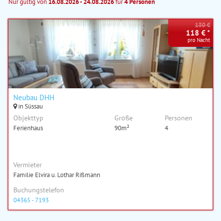
Nur gültig von
16.08.2026 - 24.08.2026
für
4 Personen
130 €
118 € *
pro Nacht
Neubau DHH
in Süssau
Objekttyp
Größe
Personen
Ferienhaus
90m²
4
Vermieter
Familie Elvira u. Lothar Rißmann
Buchungstelefon
04365 - 7193