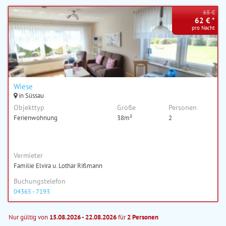
65 €
62 € *
pro Nacht
Wiese
in Süssau
Objekttyp
Größe
Personen
Ferienwohnung
38m²
2
Vermieter
Familie Elvira u. Lothar Rißmann
Buchungstelefon
04365 - 7193
Nur gültig von
15.08.2026 - 22.08.2026
für
2 Personen