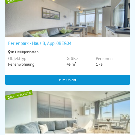
Ferienpark - Haus B, App. 0BEG04
in Heiligenhafen
Objekttyp
Größe
Personen
Ferienwohnung
45 m²
1 - 5
zum Objekt
online buchbar