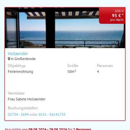
105 €
95 € *
pro Nacht
Hollaender
in Großenbrode
Objekttyp
Größe
Personen
Ferienwohnung
50m²
4
Vermieter
Frau Sabine Hollaender
Buchungstelefon
oder
02734 - 2694
0151 - 56141755
Nur gültig von
09.08.2026 - 29.08.2026
für
2 Personen