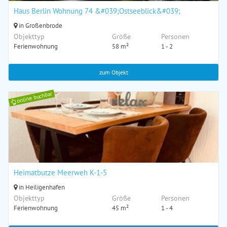
Haus Berlin Wohnung 74 &#039;Ostseeblick&#039;
in Großenbrode
Objekttyp
Größe
Personen
Ferienwohnung
58 m²
1 - 2
zum Objekt
online buchbar
Heimatbutze Meerweh K-1-5
in Heiligenhafen
Objekttyp
Größe
Personen
Ferienwohnung
45 m²
1 - 4