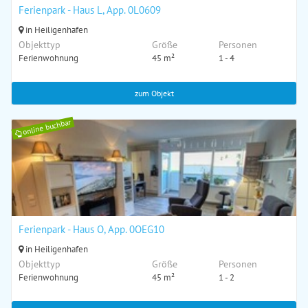
Ferienpark - Haus L, App. 0L0609
in Heiligenhafen
Objekttyp
Größe
Personen
Ferienwohnung
45 m²
1 - 4
zum Objekt
online buchbar
Ferienpark - Haus O, App. 0OEG10
in Heiligenhafen
Objekttyp
Größe
Personen
Ferienwohnung
45 m²
1 - 2