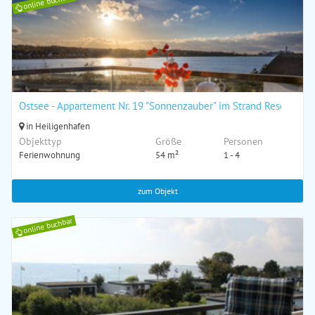
online buchbar
Ostsee - Appartement Nr. 19 "Sonnenzauber" im Strand Resort
in Heiligenhafen
Objekttyp
Größe
Personen
Ferienwohnung
54 m²
1 - 4
zum Objekt
online buchbar