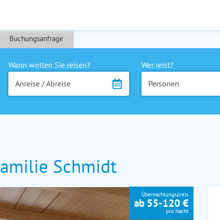
Buchungsanfrage
Wann wollen Sie reisen?
Wer reist?
Anreise / Abreise
Personen
amilie Schmidt
Übernachtungspreis
ab 55-120 €
pro Nacht