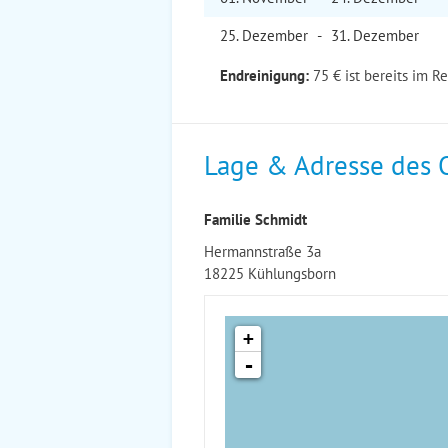
25. Dez
ember
-
31. Dez
ember
Endreinigung:
75 € ist bereits im R
Lage & Adresse des 
Familie Schmidt
Hermannstraße 3a
18225 Kühlungsborn
+
-