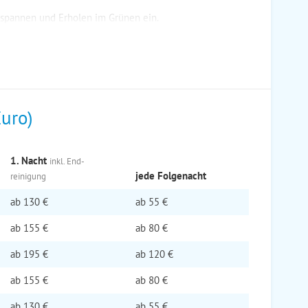
ntspannen und Erholen im Grünen ein.
Euro)
1. Nacht
inkl. End­
jede Folge­nacht
reinigung
ab
130 €
ab
55 €
ab
155 €
ab
80 €
ab
195 €
ab
120 €
ab
155 €
ab
80 €
ab
130 €
ab
55 €