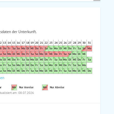
sdaten der Unterkunft.
2
13
14
15
16
17
18
19
20
21
22
23
24
25
26
27
28
29
30
31
i
Do
Fr
Sa
So
Mo
Di
Mi
Do
Fr
Sa
So
Mo
Di
Mi
Do
Fr
Sa
So
Mo
a
So
Mo
Di
Mi
Do
Fr
Sa
So
Mo
Di
Mi
Do
Fr
Sa
So
Mo
Di
Mi
o
Di
Mi
Do
Fr
Sa
So
Mo
Di
Mi
Do
Fr
Sa
So
Mo
Di
Mi
Do
Fr
Sa
o
Fr
Sa
So
Mo
Di
Mi
Do
Fr
Sa
So
Mo
Di
Mi
Do
Fr
Sa
So
Mo
a
So
Mo
Di
Mi
Do
Fr
Sa
So
Mo
Di
Mi
Do
Fr
Sa
So
Mo
Di
Mi
Do
den
ar
Mo
Nur Anreise
Mo
Nur Abreise
tualisiert am: 08.07.2026