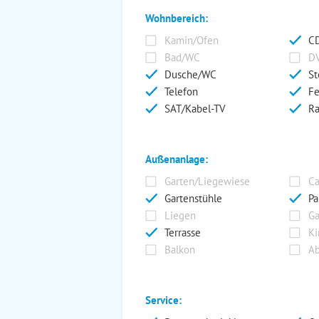
Wohnbereich:
Kamin/Ofen
CD
Bad/WC
DV
Dusche/WC
St
Telefon
Fe
SAT/Kabel-TV
Ra
Außenanlage:
Garten/Liegewiese
Ca
Gartenstühle
Pa
Liegen
Ga
Terrasse
Ki
Balkon
Ab
Service: