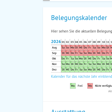
Belegungskalender
Hier sehen Sie die aktuellen Belegung
2026
01
02
03
04
05
06
07
08
09
10
11
1
Aug
Sa
So
Mo
Di
Mi
Do
Fr
Sa
So
Mo
Di
M
Sep
Di
Mi
Do
Fr
Sa
So
Mo
Di
Mi
Do
Fr
S
Okt
Do
Fr
Sa
So
Mo
Di
Mi
Do
Fr
Sa
So
M
Nov
So
Mo
Di
Mi
Do
Fr
Sa
So
Mo
Di
Mi
D
Dez
Di
Mi
Do
Fr
Sa
So
Mo
Di
Mi
Do
Fr
S
Kalender für das nächste Jahr einblen
Mo
Frei
Mo
Nicht verfügb
Ak
Ausstattung