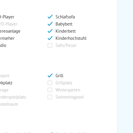
-Player
Schlafsofa
D-Player
Babybett
ereoanlage
Kinderbett
rnseher
Kinderhochstuhl
dio
Safe/Tresor
rport
Grill
rkplatz
Grillplatz
rage
Wintergarten
nderspielplatz
Swimmingpool
stellraum