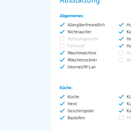
Allgemeines:
Allergikerfreundlich
Hu
Nichtraucher
Ka
Rollstuhlgerecht
Ha
Fahrstuhl
Ha
Waschmaschine
Ha
Wäschetrockner
Ba
Internet/W-Lan
Küche:
Küche
Kü
Herd
Kü
Geschirrspüler
Ka
Backofen
Mi