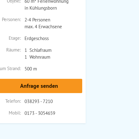
Objekt:
60 m² Ferienwohnung
in Kühlungsborn
Personen:
2-4 Personen
max. 4 Erwachsene
Etage:
Erdgeschoss
Räume:
1 Schlafraum
1 Wohnraum
um Strand:
500 m
Anfrage senden
Telefon:
038293 - 7210
Mobil:
0173 - 3054659