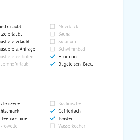
nd erlaubt
Meerblick
tze erlaubt
Sauna
ustiere erlaubt
Solarium
ustiere a. Anfrage
Schwimmbad
ustiere verboten
Haarföhn
uernhofurlaub
Bügeleisen+Brett
chenzeile
Kochnische
hlschrank
Gefrierfach
ffeemaschine
Toaster
krowelle
Wasserkocher