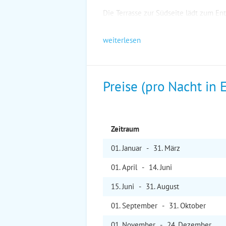
Die Terrasse zur Südseite lädt zum E
weiterlesen
Preise (pro Nacht in 
Zeitraum
01. Jan
uar
-
31. Mär
z
01. Apr
il
-
14. Jun
i
15. Jun
i
-
31. Aug
ust
01. Sep
tember
-
31. Okt
ober
01. Nov
ember
-
24. Dez
ember