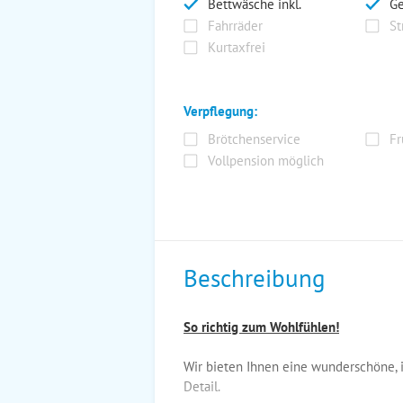
Bettwäsche inkl.
Ge
Fahrräder
St
Kurtaxfrei
Verpflegung:
Brötchenservice
Fr
Vollpension möglich
Beschreibung
So richtig zum Wohlfühlen!
Wir bieten Ihnen eine wunderschöne, 
Detail.