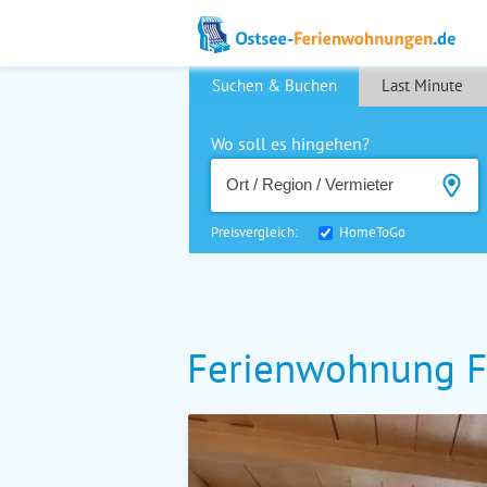
Suchen & Buchen
Last Minute
Wo soll es hingehen?
Preisvergleich:
HomeToGo
Ferienwohnung F