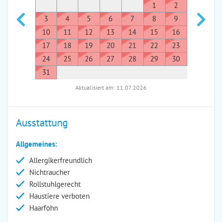
1
2
1
3
4
5
6
7
8
9
7
8
10
11
12
13
14
15
16
14
1
17
18
19
20
21
22
23
21
2
24
25
26
27
28
29
30
28
2
31
Aktualisiert am: 11.07.2026
Ausstattung
Allgemeines:
Allergikerfreundlich
Nichtraucher
Rollstuhlgerecht
Haustiere verboten
Haarföhn