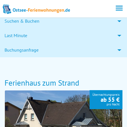
Suchen & Buchen
Last Minute
Buchungsanfrage
Ferienhaus zum Strand
Übernachtungspreis
ab 55 €
pro Nacht