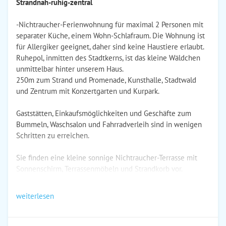
Strandnah-ruhig-zentral
-Nichtraucher-Ferienwohnung für maximal 2 Personen mit
separater Küche, einem Wohn-Schlafraum. Die Wohnung ist
für Allergiker geeignet, daher sind keine Haustiere erlaubt.
Ruhepol, inmitten des Stadtkerns, ist das kleine Wäldchen
unmittelbar hinter unserem Haus.
250m zum Strand und Promenade, Kunsthalle, Stadtwald
und Zentrum mit Konzertgarten und Kurpark.
Gaststätten, Einkaufsmöglichkeiten und Geschäfte zum
Bummeln, Waschsalon und Fahrradverleih sind in wenigen
Schritten zu erreichen.
Sie finden eine kleine sonnige Nichtraucher-Terrasse mit
Sonnenschirm, Terrassenmöbeln und Strandkorb vor.
weiterlesen