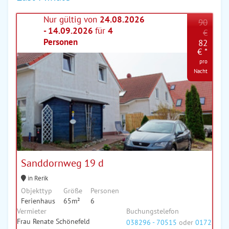
Nur gültig von
24.08.2026
90
- 14.09.2026
für
4
€
Personen
82
€ *
pro
Nacht
Sanddornweg 19 d
in Rerik
Objekttyp
Größe
Personen
Ferienhaus
65m²
6
Vermieter
Buchungstelefon
Frau Renate Schönefeld
038296 - 70515
oder
0172