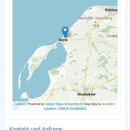
Leaflet
| Powered by
we2p® Maps
&
tourinfra ®
| Map data by ©
green-
solutions
,
OSM & Contributors
Kontakt und Anfrage