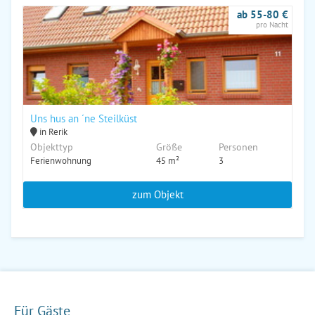
ab 55-80 €
pro Nacht
Uns hus an ´ne Steilküst
in Rerik
Objekttyp
Größe
Personen
Ferienwohnung
45 m²
3
zum Objekt
Für Gäste