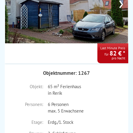
›
Last Minute Preis
82 € *
für
pro Nacht
Objektnummer: 1267
Objekt:
65 m² Ferienhaus
in Rerik
Personen:
6 Personen
max. 5 Erwachsene
Etage:
Erdg./1. Stock