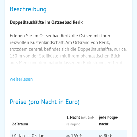
Beschreibung
Doppelhaushälfte im Ostseebad Rerik
Erleben Sie im Ostseebad Rerik die Ostsee mit ihrer
reizvollen Küstenlandschaft. Am Ortsrand von Rerik,
trotzdem zentral, befindet sich die Doppelhaushälfte, nur ca.
150 m von der Steilküste, mit ihrem phantastischen Blick
aufs Meer und dem naturbelassenem Badestrand, entfernt.
weiterlesen
Preise (pro Nacht in Euro)
1. Nacht
jede Folge­
inkl. End­
Zeitraum
nacht
reinigung
01. Jan
-
05. Jan
165 €
80 €
ab
ab