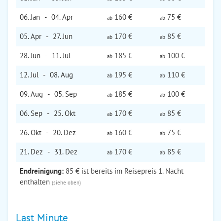
06. Jan
-
04. Apr
160 €
75 €
ab
ab
05. Apr
-
27. Jun
170 €
85 €
ab
ab
28. Jun
-
11. Jul
185 €
100 €
ab
ab
12. Jul
-
08. Aug
195 €
110 €
ab
ab
09. Aug
-
05. Sep
185 €
100 €
ab
ab
06. Sep
-
25. Okt
170 €
85 €
ab
ab
26. Okt
-
20. Dez
160 €
75 €
ab
ab
21. Dez
-
31. Dez
170 €
85 €
ab
ab
Endreinigung:
85 € ist bereits im Reisepreis 1. Nacht
enthalten
(siehe oben)
Last Minute