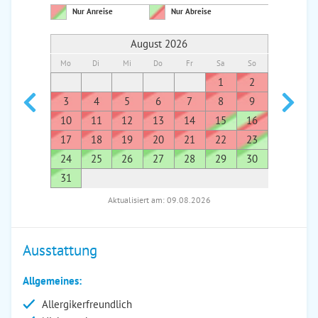
Nur Anreise
Nur Abreise
August 2026
Mo
Di
Mi
Do
Fr
Sa
So
Mo
Di
1
2
1
3
4
5
6
7
8
9
7
8
10
11
12
13
14
15
16
14
1
17
18
19
20
21
22
23
21
2
24
25
26
27
28
29
30
28
2
31
Aktualisiert am: 09.08.2026
Ausstattung
Allgemeines:
Allergikerfreundlich