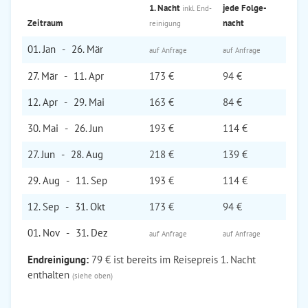
1. Nacht
jede Folge­
inkl. End­
Zeitraum
nacht
reinigung
01. Jan
-
26. Mär
auf Anfrage
auf Anfrage
27. Mär
-
11. Apr
173 €
94 €
12. Apr
-
29. Mai
163 €
84 €
30. Mai
-
26. Jun
193 €
114 €
27. Jun
-
28. Aug
218 €
139 €
29. Aug
-
11. Sep
193 €
114 €
12. Sep
-
31. Okt
173 €
94 €
01. Nov
-
31. Dez
auf Anfrage
auf Anfrage
Endreinigung:
79 € ist bereits im Reisepreis 1. Nacht
enthalten
(siehe oben)