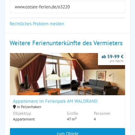
www.ostsee-ferien.de/o3220
Rechtliches Problem melden
Weitere Ferienunterkünfte des Vermieters
ab 59-99 €
pro Nacht
Appartement im Ferienpark AM WALDRAND
in Pelzerhaken
Objekttyp
Größe
Personen
Appartement
47 m²
4
zum Objekt