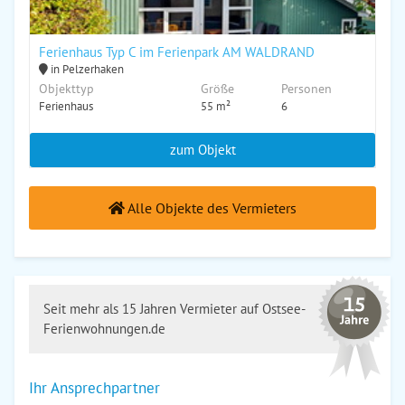
Ferienhaus Typ C im Ferienpark AM WALDRAND
in Pelzerhaken
Objekttyp
Größe
Personen
Ferienhaus
55 m²
6
zum Objekt
Alle Objekte des Vermieters
Seit mehr als 15 Jahren Vermieter auf Ostsee-
Ferienwohnungen.de
Ihr Ansprechpartner