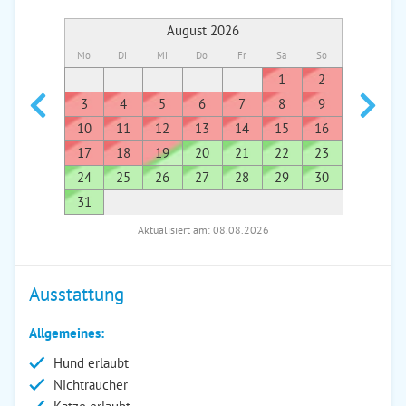
August 2026
Mo
Di
Mi
Do
Fr
Sa
So
Mo
Di
1
2
1
3
4
5
6
7
8
9
7
8
10
11
12
13
14
15
16
14
1
17
18
19
20
21
22
23
21
2
24
25
26
27
28
29
30
28
2
31
Aktualisiert am: 08.08.2026
Ausstattung
Allgemeines:
Hund erlaubt
Nichtraucher