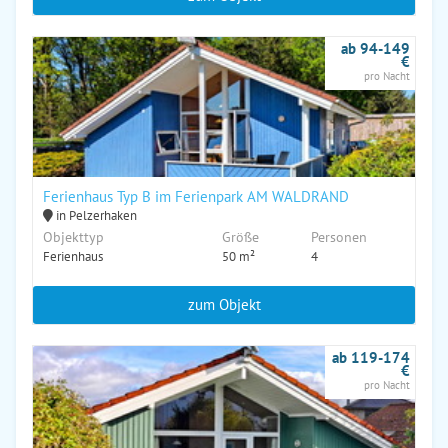
ab 94-149
€
pro Nacht
Ferienhaus Typ B im Ferienpark AM WALDRAND
in Pelzerhaken
Objekttyp
Größe
Personen
Ferienhaus
50 m²
4
zum Objekt
ab 119-174
€
pro Nacht