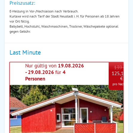
Preiszusatz:
E-Heizung in Vor-/Nachsaison nach Verbrauch.
Kurtaxe wird nach Tarif der Stadt Neustadt i. H. für Personen ab 18 Jahren
vor Ort fällig.
Babybett, Hochstuhl, Waschmaschinen, Trockner, Wäschepakete optional
gegen Gebühr.
Last Minute
Nur gültig von
19.08.2026
139 €
- 29.08.2026
für
4
125,10
€ *
Personen
pro Nacht