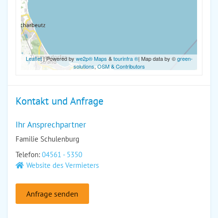
Leaflet
| Powered by
we2p® Maps
&
tourinfra ®
| Map data by ©
green-
solutions
,
OSM & Contributors
Kontakt und Anfrage
Ihr Ansprechpartner
Familie Schulenburg
Telefon:
04561 - 5350
Website des Vermieters
Anfrage senden