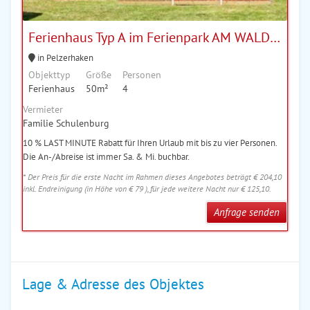
Ferienhaus Typ A im Ferienpark AM WALDRAND
in Pelzerhaken
Objekttyp
Größe
Personen
Ferienhaus
50m²
4
Vermieter
Familie Schulenburg
10 % LAST MINUTE Rabatt für Ihren Urlaub mit bis zu vier Personen.
Die An-/Abreise ist immer Sa. & Mi. buchbar.
* Der Preis für die erste Nacht im Rahmen dieses Angebotes beträgt € 204,10
inkl. Endreinigung (in Höhe von € 79 ), für jede weitere Nacht nur € 125,10.
Anfrage senden
Lage & Adresse des Objektes