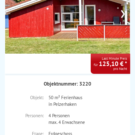
›
Last Minute Preis
125,10 € *
für
pro Nacht
Objektnummer: 3220
Objekt:
50 m² Ferienhaus
in Pelzerhaken
Personen:
4 Personen
max. 4 Erwachsene
Etage:
Erdgeschoss