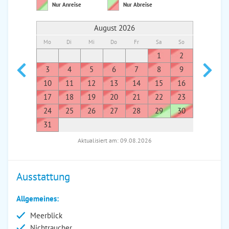
Nur Anreise
Nur Abreise
August 2026
Mo
Di
Mi
Do
Fr
Sa
So
Mo
Di
1
2
1
3
4
5
6
7
8
9
7
8
10
11
12
13
14
15
16
14
1
17
18
19
20
21
22
23
21
2
24
25
26
27
28
29
30
28
2
31
Aktualisiert am: 09.08.2026
Ausstattung
Allgemeines:
Meerblick
Nichtraucher