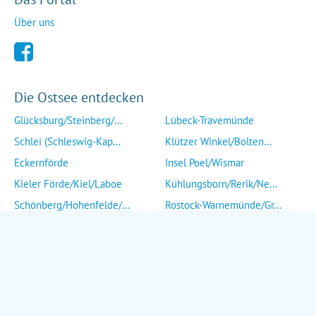
Über uns
Die Ostsee entdecken
Glücksburg/Steinberg/...
Lübeck-Travemünde
Schlei (Schleswig-Kap...
Klützer Winkel/Bolten...
Eckernförde
Insel Poel/Wismar
Kieler Förde/Kiel/Laboe
Kühlungsborn/Rerik/Ne...
Schönberg/Hohenfelde/...
Rostock-Warnemünde/Gr...
Insel Fehmarn
Insel Fischland/Darß/...
Heiligenhafen/Weißenh...
Ribnitz-Damgarten/Str...
Grömitz/Kellenhusen/D...
Insel Rügen/Insel Hid...
Eutin/Malente/Plön
Insel Usedom
Neustadt/Sierksdorf/P...
Wolgast/Anklam/Uecker...