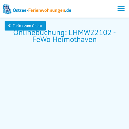
Zurück zum Objekt
Onlinebuchung: LHMW22102 -
FeWo Heimothaven